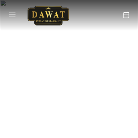
Situado en el corazón de
Tavira, el restaurante
Dawat ofrece una
auténtica experiencia
culinaria india.