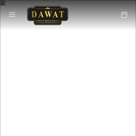
Situado no coração de
Tavira, o restaurante
Dawat oferece uma
autêntica experiência
gastronómica indiana.