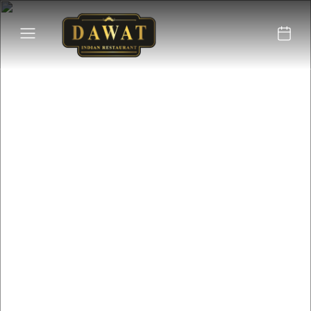
Situado en el corazón de
Tavira, el restaurante
Dawat ofrece una
auténtica experiencia
culinaria india.